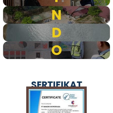
N
D
O
SERTIFIKAT